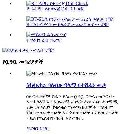
BT-APU የተቀናጀ Drill Chuck
BT-SLA የጎን መቆለፊያ መጨረሻ ወፍጮ ያዥ
የማዕዘን ራስ መያዣ
የቧንቧ መሳሪያዎች
Meiwha ባለብዙ-ዓላማ የተሸፈነ መታ
ባለብዙ-ዓላማ ሽፋን ያለው ቧንቧ በጥሩ ሁለገብነት
ለመካከለኛ እና ለከፍተኛ ፍጥነት ለመንካት ተስማሚ
ነው ፣ለተለያዩ የቁሳቁስ ማቀነባበሪያዎች ማለትም
የካርቦን ብረታ ብረት እና ቅይጥ ብረት ፣ አይዝጌ ብረት
፣ ኳስ የሚለብስ ብረት እና ወዘተ.
ጥያቄ
ዝርዝር