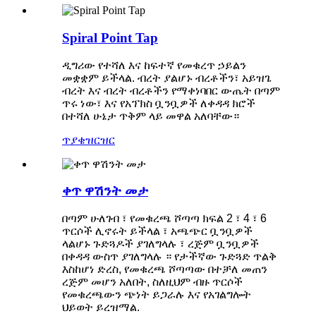
Spiral Point Tap
ዲግሪው የተሻለ እና ከፍተኛ የመቁረጥ ኃይልን
መቋቋም ይችላል. ብረት ያልሆኑ ብረቶችን፣ አይዝጌ
ብረት እና ብረት ብረቶችን የማቀነባበር ውጤት በጣም
ጥሩ ነው፣ እና የአፕክስ ቧንቧዎች ለቀዳዳ ክሮች
በተሻለ ሁኔታ ጥቅም ላይ መዋል አለባቸው።
ጥያቄ
ዝርዝር
ቀጥ ዋሽንት መታ
በጣም ሁለገብ ፣ የመቁረጫ ሾጣጣ ክፍል 2 ፣ 4 ፣ 6
ጥርሶች ሊኖሩት ይችላል ፣ አጫጭር ቧንቧዎች
ላልሆኑ ጉድጓዶች ያገለግላሉ ፣ ረጅም ቧንቧዎች
በቀዳዳ ውስጥ ያገለግላሉ ። የታችኛው ጉድጓድ ጥልቅ
እስከሆነ ድረስ, የመቁረጫ ሾጣጣው በተቻለ መጠን
ረጅም መሆን አለበት, ስለዚህም ብዙ ጥርሶች
የመቁረጫውን ጭነት ይጋራሉ እና የአገልግሎት
ህይወት ይረዝማል.