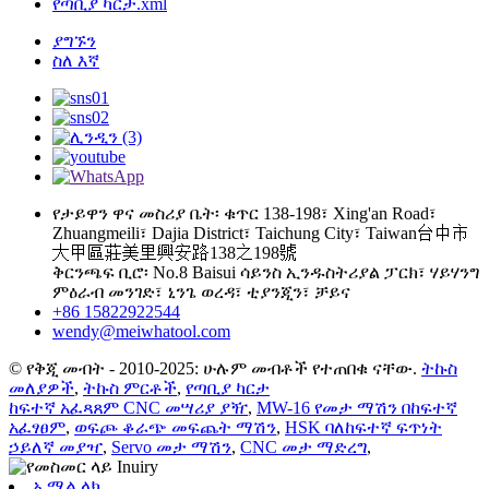
የጣቢያ ካርታ.xml
ያግኙን
ስለ እኛ
የታይዋን ዋና መስሪያ ቤት፡ ቁጥር 138-198፣ Xing'an Road፣
Zhuangmeili፣ Dajia District፣ Taichung City፣ Taiwan台中市
大甲區莊美里興安路138之198號
ቅርንጫፍ ቢሮ፡ No.8 Baisui ሳይንስ ኢንዱስትሪያል ፓርክ፣ ሃይሃንግ
ምዕራብ መንገድ፣ ኒንጌ ወረዳ፣ ቲያንጂን፣ ቻይና
+86 15822922544
wendy@meiwhatool.com
© የቅጂ መብት - 2010-2025: ሁሉም መብቶች የተጠበቁ ናቸው.
ትኩስ
መለያዎች
,
ትኩስ ምርቶች
,
የጣቢያ ካርታ
ከፍተኛ አፈጻጸም CNC መሣሪያ ያዥ
,
MW-16 የመታ ማሽን በከፍተኛ
አፈፃፀም
,
ወፍጮ ቆራጭ መፍጨት ማሽን
,
HSK ባለከፍተኛ ፍጥነት
ኃይለኛ መያዣ
,
Servo መታ ማሽን
,
CNC መታ ማድረግ
,
ኢሜል ላክ