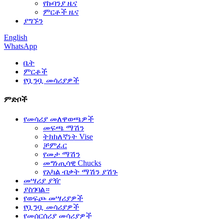
የኩባንያ ዜና
ምርቶች ዜና
ያግኙን
English
WhatsApp
ቤት
ምርቶች
የቧንቧ መሳሪያዎች
ምድቦች
የመሳሪያ መለዋወጫዎች
መፍጫ ማሽን
ትክክለኛነት Vise
ቻምፈር
የመታ ማሽን
መግነጢሳዊ Chucks
የአካል ብቃት ማሽን ያሽጉ
መሣሪያ ያዥ
ያስገባል።
የወፍጮ መሣሪያዎች
የቧንቧ መሳሪያዎች
የመሰርሰሪያ መሳሪያዎች