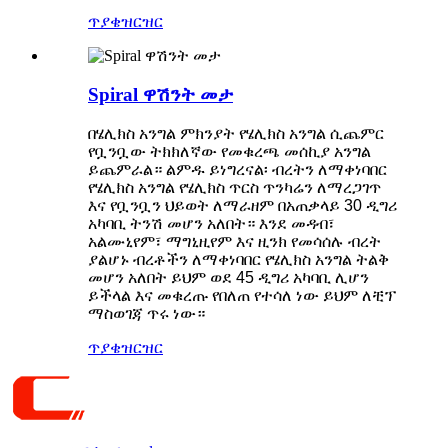
ጥያቄ
ዝርዝር
Spiral ዋሽንት መታ
በሄሊክስ አንግል ምክንያት የሄሊክስ አንግል ሲጨምር
የቧንቧው ትክክለኛው የመቁረጫ መሰኪያ አንግል
ይጨምራል። ልምዱ ይነግረናል፡ ብረትን ለማቀነባበር
የሄሊክስ አንግል የሄሊክስ ጥርስ ጥንካሬን ለማረጋገጥ
እና የቧንቧን ህይወት ለማራዘም በአጠቃላይ 30 ዲግሪ
አካባቢ ትንሽ መሆን አለበት። እንደ መዳብ፣
አልሙኒየም፣ ማግኒዚየም እና ዚንክ የመሳሰሉ ብረት
ያልሆኑ ብረቶችን ለማቀነባበር የሄሊክስ አንግል ትልቅ
መሆን አለበት ይህም ወደ 45 ዲግሪ አካባቢ ሊሆን
ይችላል እና መቁረጡ የበለጠ የተሳለ ነው ይህም ለቺፕ
ማስወገጃ ጥሩ ነው።
ጥያቄ
ዝርዝር