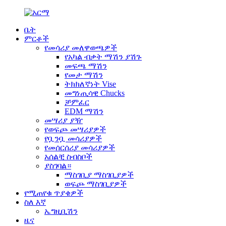
ቤት
ምርቶች
የመሳሪያ መለዋወጫዎች
የአካል ብቃት ማሽን ያሽጉ
መፍጫ ማሽን
የመታ ማሽን
ትክክለኛነት Vise
መግነጢሳዊ Chucks
ቻምፈር
EDM ማሽን
መሣሪያ ያዥ
የወፍጮ መሣሪያዎች
የቧንቧ መሳሪያዎች
የመሰርሰሪያ መሳሪያዎች
አሰልቺ ስብስቦች
ያስገባል።
ማስገቢያ ማስገቢያዎች
ወፍጮ ማስገቢያዎች
የሚጠየቁ ጥያቄዎች
ስለ እኛ
ኤግዚቢሽን
ዜና