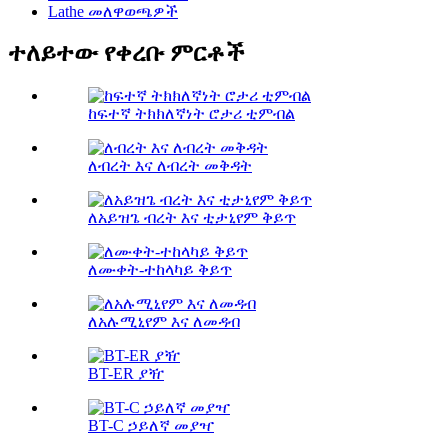
Lathe መለዋወጫዎች
ተለይተው የቀረቡ ምርቶች
ከፍተኛ ትክክለኛነት ሮታሪ ቲምብል
ለብረት እና ለብረት መቅዳት
ለአይዝጌ ብረት እና ቲታኒየም ቅይጥ
ለሙቀት-ተከላካይ ቅይጥ
ለአሉሚኒየም እና ለመዳብ
BT-ER ያዥ
BT-C ኃይለኛ መያዣ