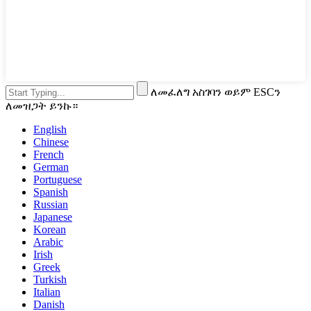
ለመፈለግ አስገባን ወይም ESCን
ለመዝጋት ይንኩ።
English
Chinese
French
German
Portuguese
Spanish
Russian
Japanese
Korean
Arabic
Irish
Greek
Turkish
Italian
Danish