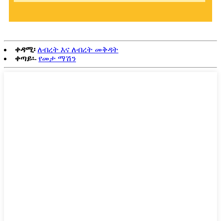
ቀዳሚ፡
ለብረት እና ለብረት መቅዳት
ቀጣይ፡-
የመታ ማሽን