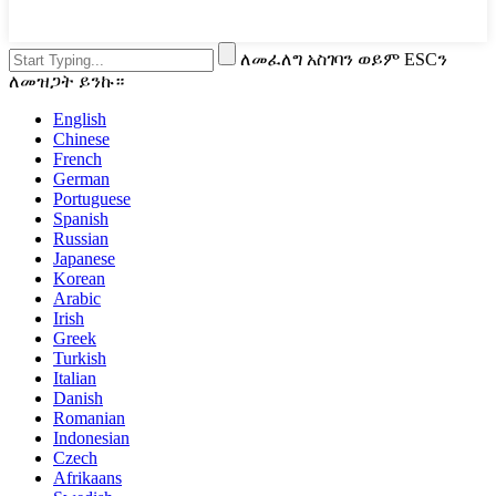
ለመፈለግ አስገባን ወይም ESCን
ለመዝጋት ይንኩ።
English
Chinese
French
German
Portuguese
Spanish
Russian
Japanese
Korean
Arabic
Irish
Greek
Turkish
Italian
Danish
Romanian
Indonesian
Czech
Afrikaans