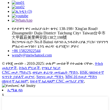
የታይዋን ዋና መስሪያ ቤት፡ ቁጥር 138-198፣ Xing'an Road፣
Zhuangmeili፣ Dajia District፣ Taichung City፣ Taiwan台中市
大甲區莊美里興安路138之198號
ቅርንጫፍ ቢሮ፡ No.8 Baisui ሳይንስ ኢንዱስትሪያል ፓርክ፣ ሃይሃንግ
ምዕራብ መንገድ፣ ኒንጌ ወረዳ፣ ቲያንጂን፣ ቻይና
+86 15822922544
wendy@meiwhatool.com
© የቅጂ መብት - 2010-2025: ሁሉም መብቶች የተጠበቁ ናቸው.
ትኩስ
መለያዎች
,
ትኩስ ምርቶች
,
የጣቢያ ካርታ
CNC መታ ማድረግ
,
ወፍጮ ቆራጭ መፍጨት ማሽን
,
HSK ባለከፍተኛ
ፍጥነት ኃይለኛ መያዣ
,
Servo መታ ማሽን
,
MW-16 የመታ ማሽን
በከፍተኛ አፈፃፀም
,
ከፍተኛ አፈጻጸም CNC መሣሪያ ያዥ
,
ኢሜል ላክ
x