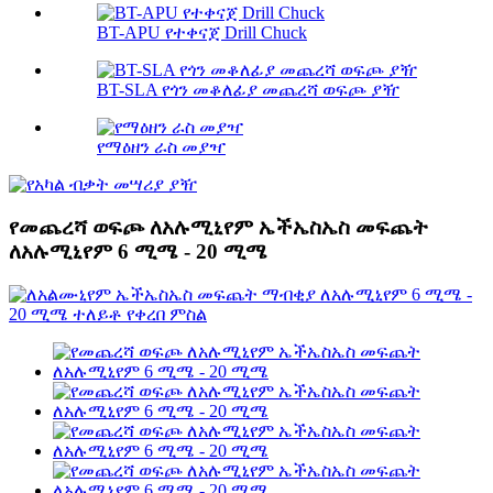
BT-APU የተቀናጀ Drill Chuck
BT-SLA የጎን መቆለፊያ መጨረሻ ወፍጮ ያዥ
የማዕዘን ራስ መያዣ
የመጨረሻ ወፍጮ ለአሉሚኒየም ኤችኤስኤስ መፍጨት
ለአሉሚኒየም 6 ሚሜ - 20 ሚሜ