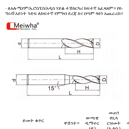
· ለአሉሚየም/ኤሮስፔስ/አዲስ ሃይል ተሽከርካሪ ከፍተኛ አፈጻጸም። የዩ-
ግሩቭ አይነት ንድፍ ለከፍተኛ የምግብ ደረጃ እና በጣም ላዩን አጨራረስ።
መጠን
ውጫዊ
የቢላ
ድመት ቁጥር
ዋሽንት።
ዲማተር
ርዝመት
(ዲ)
(ኤልሲ)