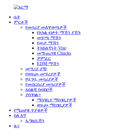
ቤት
ምርቶች
የመሳሪያ መለዋወጫዎች
የአካል ብቃት ማሽን ያሽጉ
መፍጫ ማሽን
የመታ ማሽን
ትክክለኛነት Vise
መግነጢሳዊ Chucks
ቻምፈር
EDM ማሽን
መሣሪያ ያዥ
የወፍጮ መሣሪያዎች
የቧንቧ መሳሪያዎች
የመሰርሰሪያ መሳሪያዎች
አሰልቺ ስብስቦች
ያስገባል።
ማስገቢያ ማስገቢያዎች
ወፍጮ ማስገቢያዎች
የሚጠየቁ ጥያቄዎች
ስለ እኛ
ኤግዚቢሽን
ዜና