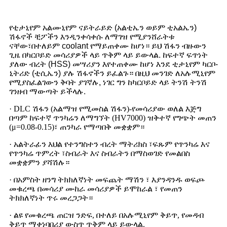
የቲታኒየም አልሙኒየም ናይትራይድ (አልቲኤን ወይም ቲአልኤን)
ሽፋኖች ቺፖችን እንዲንቀሳቀሱ ለማገዝ የሚያንሸራትቱ
ናቸው፣በተለይም coolant የማይጠቀሙ ከሆነ። ይህ ሽፋን ብዙውን
ጊዜ በካርቦይድ መሳሪያዎች ላይ ጥቅም ላይ ይውላል. ከፍተኛ ፍጥነት
ያለው ብረት (HSS) መሣሪያን እየተጠቀሙ ከሆነ እንደ ቲታኒየም ካርቦ-
ኒትሪድ (ቲሲኤን) ያሉ ሽፋኖችን ይፈልጉ። በዚህ መንገድ ለአሉሚኒየም
የሚያስፈልገውን ቅባት ያገኛሉ, ነገር ግን ከካርቦይድ ላይ ትንሽ ትንሽ
ገንዘብ ማውጣት ይችላሉ.
· DLC ሽፋን (አልማዝ የሚመስል ሽፋን)-የመሳሪያው ወለል እጅግ
በጣም ከፍተኛ ጥንካሬን ለማግኘት (HV7000) ዝቅተኛ የግጭት መጠን
(μ=0.08-0.15)፣ ጠንካራ የማጣበቅ መቋቋም።
· አልትራፊን እህል የተንግስተን ብረት ማትሪክስ ፣ፍጹም የጥንካሬ እና
የጥንካሬ ጥምረት ፣ስብራት እና ስብራትን በማስወገድ የመልበስ
መቋቋምን ያሻሽሉ።
· በአምስት ዘንግ ትክክለኛነት መፍጨት ማሽን ፣ እያንዳንዱ ወፍጮ
መቁረጫ በመሳሪያ ሙከራ መሳሪያዎች ይሞከራል ፣ የመጠን
ትክክለኛነት ጥሩ መረጋጋት።
· ልዩ የመቁረጫ ጠርዝ ንድፍ, በተለይ በአሉሚኒየም ቅይጥ, የመዳብ
ቅይጥ ማቀነባበሪያ ውስጥ ጥቅም ላይ ይውላል.