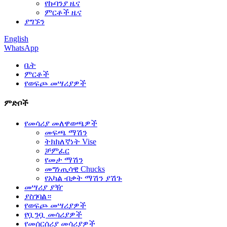
የኩባንያ ዜና
ምርቶች ዜና
ያግኙን
English
WhatsApp
ቤት
ምርቶች
የወፍጮ መሣሪያዎች
ምድቦች
የመሳሪያ መለዋወጫዎች
መፍጫ ማሽን
ትክክለኛነት Vise
ቻምፈር
የመታ ማሽን
መግነጢሳዊ Chucks
የአካል ብቃት ማሽን ያሽጉ
መሣሪያ ያዥ
ያስገባል።
የወፍጮ መሣሪያዎች
የቧንቧ መሳሪያዎች
የመሰርሰሪያ መሳሪያዎች