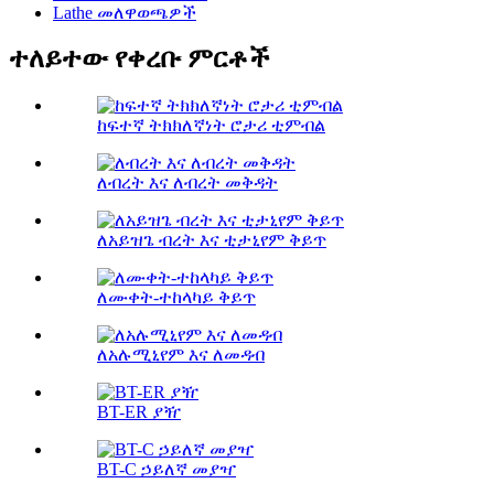
Lathe መለዋወጫዎች
ተለይተው የቀረቡ ምርቶች
ከፍተኛ ትክክለኛነት ሮታሪ ቲምብል
ለብረት እና ለብረት መቅዳት
ለአይዝጌ ብረት እና ቲታኒየም ቅይጥ
ለሙቀት-ተከላካይ ቅይጥ
ለአሉሚኒየም እና ለመዳብ
BT-ER ያዥ
BT-C ኃይለኛ መያዣ