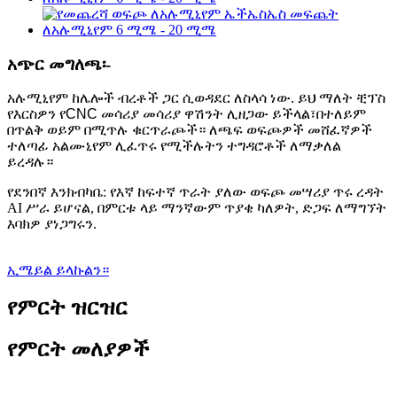
አጭር መግለጫ፡-
አሉሚኒየም ከሌሎች ብረቶች ጋር ሲወዳደር ለስላሳ ነው. ይህ ማለት ቺፕስ
የእርስዎን የCNC መሳሪያ መሳሪያ ዋሽንት ሊዘጋው ይችላል፣በተለይም
በጥልቅ ወይም በሚጥሉ ቁርጥራጮች። ለጫፍ ወፍጮዎች መሸፈኛዎች
ተለጣፊ አልሙኒየም ሊፈጥሩ የሚችሉትን ተግዳሮቶች ለማቃለል
ይረዳሉ።
የደንበኛ እንክብካቤ: የእኛ ከፍተኛ ጥራት ያለው ወፍጮ መሣሪያ ጥሩ ረዳት
AI ሥራ ይሆናል, በምርቱ ላይ ማንኛውም ጥያቄ ካለዎት, ድጋፍ ለማግኘት
እባክዎ ያነጋግሩን.
ኢሜይል ይላኩልን።
የምርት ዝርዝር
የምርት መለያዎች