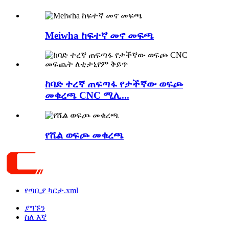
Meiwha ከፍተኛ መኖ መፍጫ
ከባድ ተረኛ ጠፍጣፋ የታችኛው ወፍጮ
መቁረጫ CNC ሚሊ...
የሼል ወፍጮ መቁረጫ
የጣቢያ ካርታ.xml
ያግኙን
ስለ እኛ