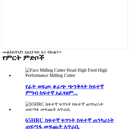
መልእክትህን እዚህ ጻፍ እና ላኩልን።
የምርት ምድቦች
የፊት ወፍጮ ቆራጭ ጭንቅላት ከፍተኛ
ምግብ ከፍተኛ አፈፃፀም...
65HRC ከፍተኛ ፍጥነት ከፍተኛ ጠንካራነት
ጠፍጣፋ መፍጨት አጥራቢ